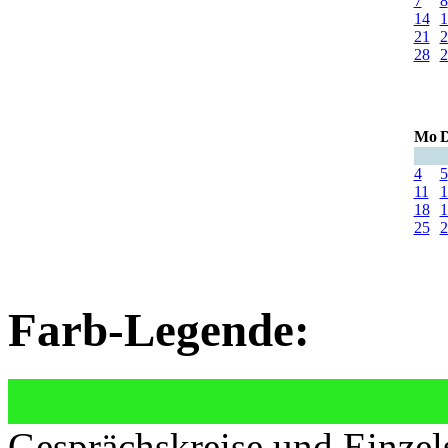
7
8
14
1
21
2
28
2
Mo
D
4
5
11
1
18
1
25
2
Farb-Legende:
Gesprächskreise und Einzel