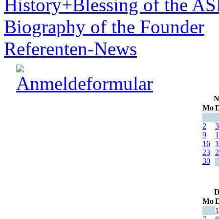
History+Blessing of the A
Biography of the Founder
Referenten-News
N
Mo
D
2
3
9
1
16
1
23
2
30
D
Mo
D
1