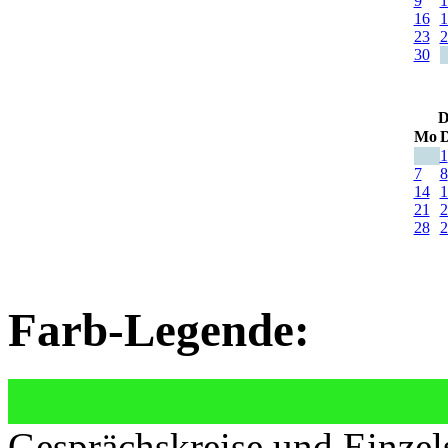
9
1
16
1
23
2
30
D
Mo
D
1
7
8
14
1
21
2
28
2
Farb-Legende:
Gesprächskreise und Einzel