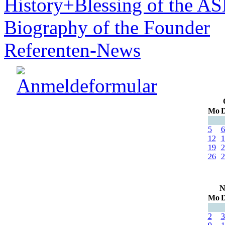
History+Blessing of the A
Biography of the Founder
Referenten-News
Mo
D
5
6
12
1
19
2
26
2
N
Mo
D
2
3