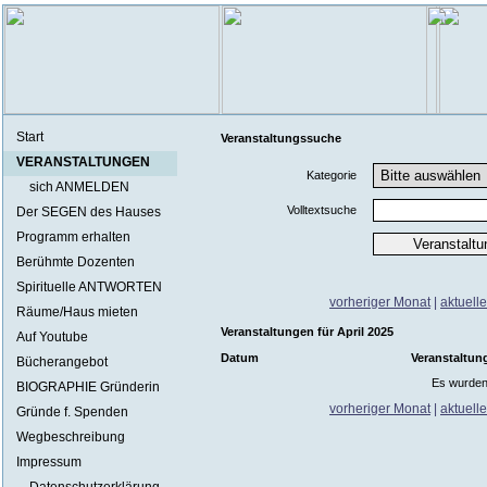
Start
Veranstaltungssuche
VERANSTALTUNGEN
Kategorie
sich ANMELDEN
Volltextsuche
Der SEGEN des Hauses
Programm erhalten
Berühmte Dozenten
Spirituelle ANTWORTEN
vorheriger Monat
|
aktuell
Räume/Haus mieten
Veranstaltungen für April 2025
Auf Youtube
Datum
Veranstaltun
Bücherangebot
Es wurden
BIOGRAPHIE Gründerin
vorheriger Monat
|
aktuell
Gründe f. Spenden
Wegbeschreibung
Impressum