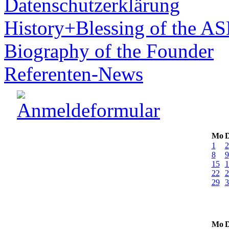
Datenschutzerklärung
History+Blessing of the A
Biography of the Founder
Referenten-News
Mo
D
1
2
8
9
15
1
22
2
29
3
Mo
D