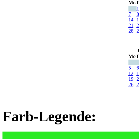
Mo
D
1
7
8
14
1
21
2
28
2
Mo
D
5
6
12
1
19
2
26
2
Farb-Legende: