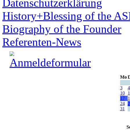
Datenschutzerklärung
History+Blessing of the A
Biography of the Founder
Referenten-News
Mo
D
3
4
10
1
17
1
24
2
31
S