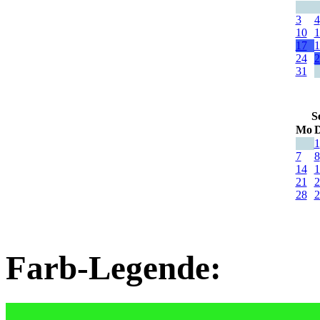
3
4
10
1
17
1
24
2
31
S
Mo
D
1
7
8
14
1
21
2
28
2
Farb-Legende: