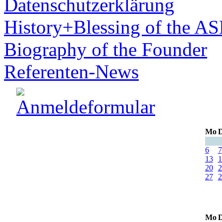
Datenschutzerklärung
History+Blessing of the A
Biography of the Founder
Referenten-News
Mo
D
6
7
13
1
20
2
27
2
Mo
D