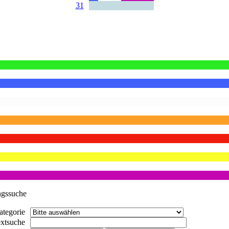
31
ngssuche
ategorie
extsuche