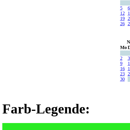
5
6
12
1
19
2
26
2
N
Mo
D
2
3
9
1
16
1
23
2
30
Farb-Legende: