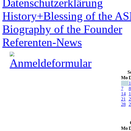
Datenschutzerklärung
History+Blessing of the A
Biography of the Founder
Referenten-News
S
Mo
D
1
7
8
14
1
21
2
28
2
Mo
D